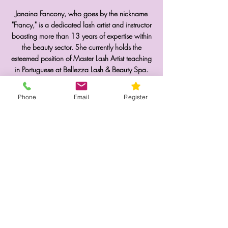
Janaina Fancony, who goes by the nickname
"Francy," is a dedicated lash artist and instructor
boasting more than 13 years of expertise within
the beauty sector. She currently holds the
esteemed position of Master Lash Artist teaching
in Portuguese at Bellezza Lash & Beauty Spa.
Her passion lies in imparting her extensive
knowledge and eyelash extension techniques to
Phone
Email
Register
empower aspiring lash artists to achieve
excellence in their careers. She eagerly looks
forward to the opportunity of meeting you in one
of her classes!