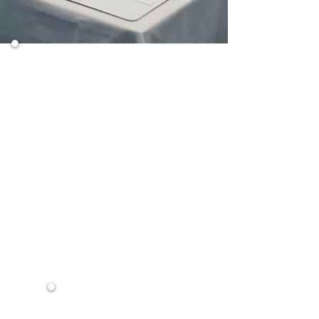
Descripción general de las extensiones
de pestañas
Productos a utilizar para la aplicación
Salud y seguridad
Preparando al cliente
Proceso de aplicación exhaustivo
Selección de pestañas -
Solución de
pestañas
Consejos para pegar pestañas y pegar
eficazmente
Solución de problemas de encuadre de
pestañas
Proceso de eliminación
Cuidados posteriores y conocimiento del
producto
Consejos y herramientas de marketing
Manual de formación en profundidad
Ejercicios interactivos