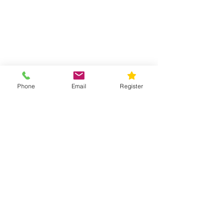
Phone
Email
Register
SÍGUENOS
info@360lash.com
(908) 309-3993
© 2018 por 360Lash Academy. Todos
los derechos reservados.