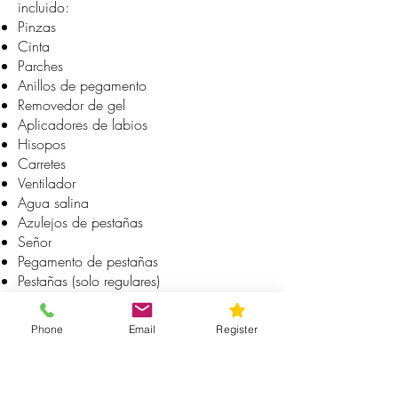
incluido:
Pinzas
Cinta
Parches
Anillos de pegamento
Removedor de gel
Aplicadores de labios
Hisopos
Carretes
Ventilador
Agua salina
Azulejos de pestañas
Señor
Pegamento de pestañas
Pestañas (solo regulares)
C Curl .15 y .20
D Curl .15 y .20
Phone
Email
Register
Doll Head para practicar
¿Esta clase incluye híbrido y volumen?
Esta es solo una clase de pestañas
clásicas. Volume and Hybrid es una